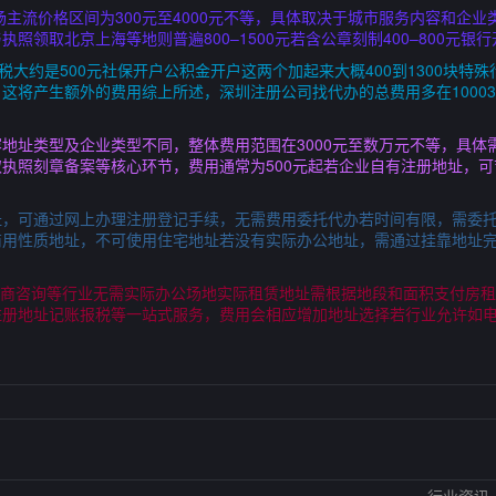
场主流价格区间为300元至4000元不等，具体取决于城市服务内容和企
执照领取北京上海等地则普遍800–1500元若含公章刻制400–800元银行开
税大约是500元社保开户公积金开户这两个加起来大概400到1300块
这将产生额外的费用综上所述，深圳注册公司找代办的总费用多在10003
地址类型及企业类型不同，整体费用范围在3000元至数万元不等，具体
执照刻章备案等核心环节，费用通常为500元起若企业自有注册地址，
，可通过网上办理注册登记手续，无需费用委托代办若时间有限，需委托
商用性质地址，不可使用住宅地址若没有实际办公地址，需通过挂靠地址
元年电商咨询等行业无需实际办公场地实际租赁地址需根据地段和面积支付房租四
注册地址记账报税等一站式服务，费用会相应增加地址选择若行业允许如